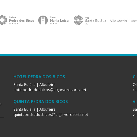
HOTEL PEDRA DOS BICOS
C
Santa Eulália | Albufeira
Ol
hotelpedradosbicos@algarveresorts.net
cl
QUINTA PEDRA DOS BICOS
V
o
Santa Eulália | Albufeira
Sa
quintapedradosbicos@algarveresorts.net
vi