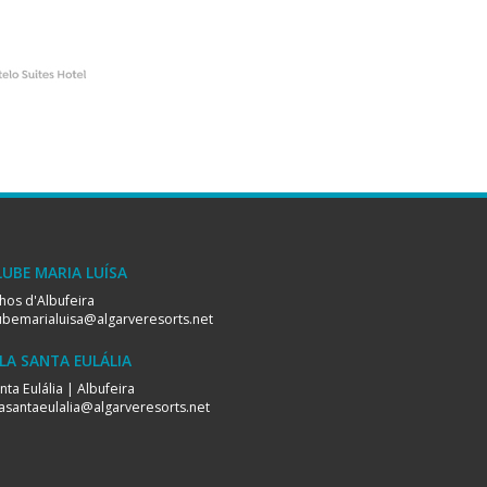
LUBE MARIA LUÍSA
hos d'Albufeira
ubemarialuisa@algarveresorts.net
ILA SANTA EULÁLIA
nta Eulália | Albufeira
lasantaeulalia@algarveresorts.net