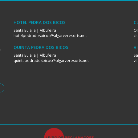
HOTEL PEDRA DOS BICOS
C
Santa Eulália | Albufeira
Ol
hotelpedradosbicos@algarveresorts.net
cl
QUINTA PEDRA DOS BICOS
V
o
Santa Eulália | Albufeira
Sa
quintapedradosbicos@algarveresorts.net
vi