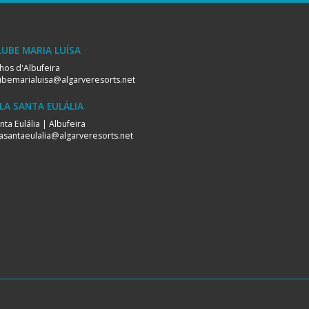
LUBE MARIA LUÍSA
hos d'Albufeira
ubemarialuisa@algarveresorts.net
ILA SANTA EULÁLIA
nta Eulália | Albufeira
lasantaeulalia@algarveresorts.net