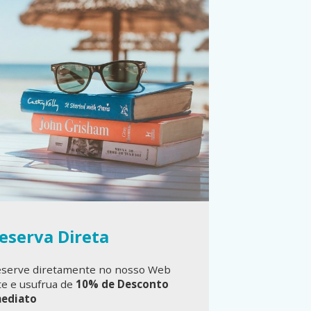
eserva Direta
Reserva 
serve diretamente no nosso Web
Reserve diret
te e usufrua de
10% de Desconto
Site e usufrua 
mediato
Imediato