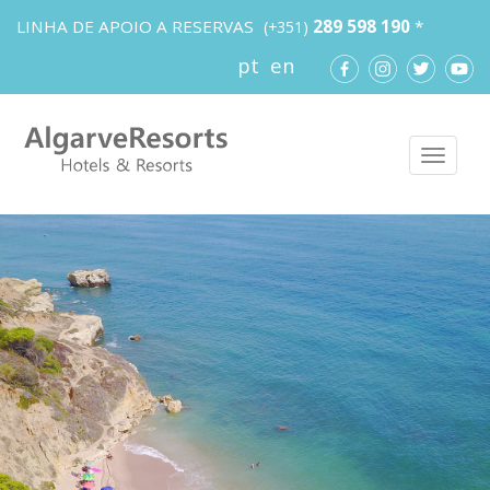
LINHA DE APOIO A RESERVAS
289 598 190
*
(+351)
pt
en
Toggl
naviga